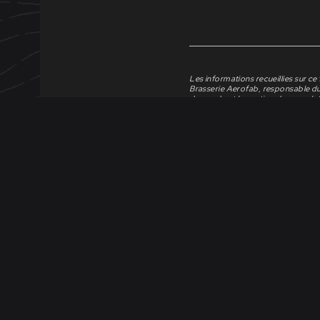
Les informations recueillies sur ce
Brasserie Aerofab, responsable du
demande et la gestion de nos relat
Conformément à la loi n° 78-17 du 
Règlement européen 2016/679 du 2
droits d’accès, de rectification o
données vous concernant ou faire v
à la portabilité. Pour cela, vous p
justificatif d’identité à Aerofab, 
44880 Sautron FRANCE.
Pour plus d’informations sur la ge
Tous les champs sont obligatoires
Sans ces informations, nous ne pou