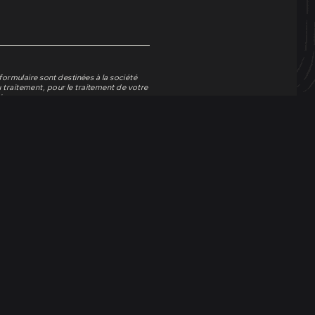
 formulaire sont destinées à la société
 traitement, pour le traitement de votre
ions.
6 janvier 1978 modifiée et au
7 avril 2016 , vous pouvez exercer vos
u de limitation ou d’effacement des
aloir votre droit d’opposition ou droit
ouvez nous écrire, en joignant un
Service communication, 18 rue du Moulin,
stion de
vos données personnelles
.
 pour le traitement de votre demande.
rrons pas la traiter.