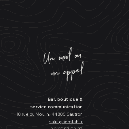
Un mail ou
un appel
Bar, boutique &
service communication
18 rue du Moulin, 44880 Sautron
salut@aerofab.fr