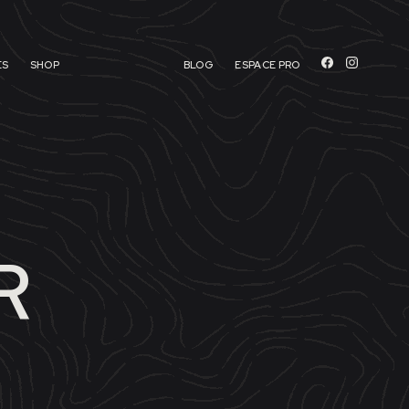
ES
SHOP
BLOG
ESPACE PRO
R
T.