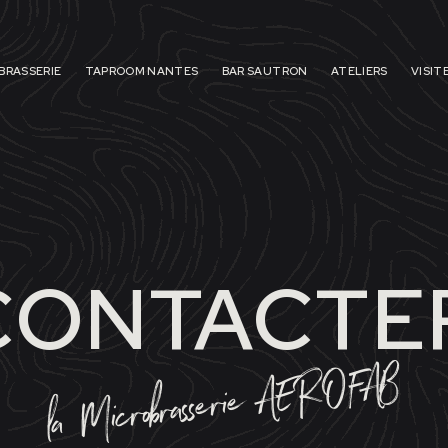
BRASSERIE
TAPROOM NANTES
BAR SAUTRON
ATELIERS
VISIT
MMES LES
CONTACTE
RS DE VEN
la Microbrasserie AEROFAB