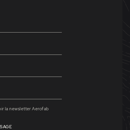
Mentions légales
Données person
ON.
ir la newsletter Aerofab
SSAGE