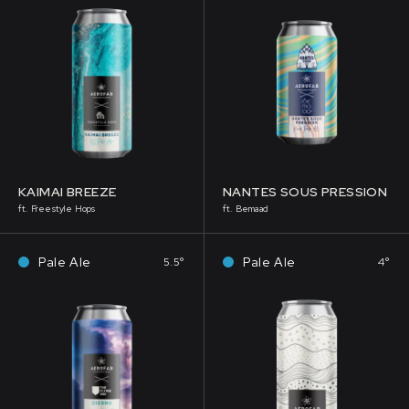
KAIMAI BREEZE
NANTES SOUS PRESSION
ft. Freestyle Hops
ft. Bemaad
Pale Ale
Pale Ale
5.5°
4°
R AVEC MODÉRATION.
L’ABUS D’ALCOOL EST DANGEREUX POUR LA SANTÉ, À CONSOMME