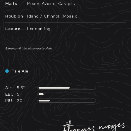
Malts
Pilsen, Avoine, Carapils
Houblon
Idaho 7, Chinnok, Mosaic
Levure
London fog
Bière non filtrée et non pasteurisée
Pale Ale
Alc.
5.5°
EBC
9
IBU
20
Étranges nuages