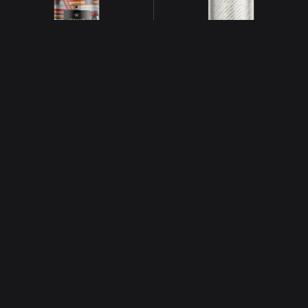
ST DANGEREUX POUR LA SANTÉ, À CONSOMMER AVEC MODÉRATION.
L’ABUS D’ALCOOL E
DUPONT
BARINE
ft. Brasserie du vieux singe
Acidulée
Acidulée
6°
4°
EOLE
LOO
ft. Les Deux Amants