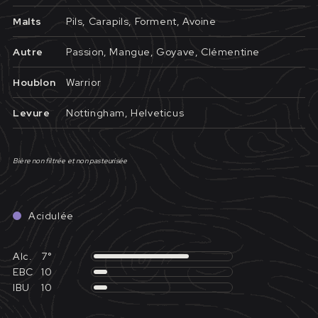
Malts
Pils, Carapils, Forment, Avoine
Autre
Passion, Mangue, Goyave, Clémentine
Houblon
Warrior
Levure
Nottingham, Helveticus
Bière non filtrée et non pasteurisée
Acidulée
Alc.
7°
EBC
10
IBU
10