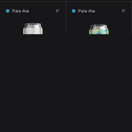
Pale Ale
Pale Ale
5°
5°
É, À CONSOMMER AVEC MODÉRATION.
L’ABUS D’ALCOOL EST DANGEREUX POUR LA SANT
NANTES SOUS PRESSION
PONANT
ft. Bemaad
Pale Ale
5.5°