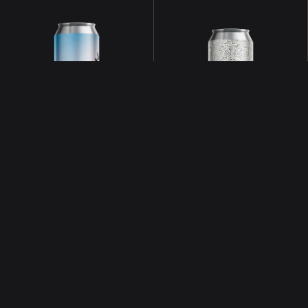
É, À CONSOMMER AVEC MODÉRATION.
L’ABUS D’ALCOOL EST DANGEREUX POUR LA SANT
SUNDOWNER
CHERGUI
ft. Iron Brewery
IPA + NEIPA
8°
TOUTES NOS BIÈRES