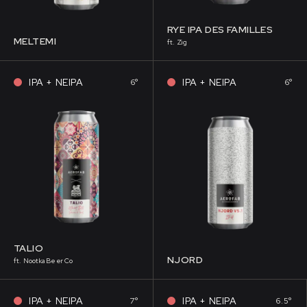
RYE IPA DES FAMILLES
MELTEMI
ft. Zig
IPA + NEIPA
IPA + NEIPA
6°
6°
TALIO
NJORD
ft. Nootka Beer Co
IPA + NEIPA
IPA + NEIPA
7°
6.5°