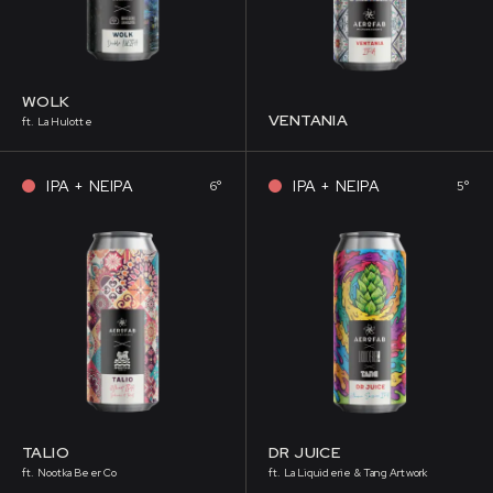
WOLK
VENTANIA
ft. La Hulotte
IPA + NEIPA
IPA + NEIPA
6°
5°
TALIO
DR JUICE
ft. Nootka Beer Co
ft. La Liquiderie & Tang Artwork