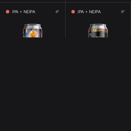
IPA + NEIPA
IPA + NEIPA
6°
6°
É, À CONSOMMER AVEC MODÉRATION.
L’ABUS D’ALCOOL EST DANGEREUX POUR LA SANT
5 ANS
5 ANS
ft. La Hulotte
ft. La Hulotte
IPA + NEIPA
6°