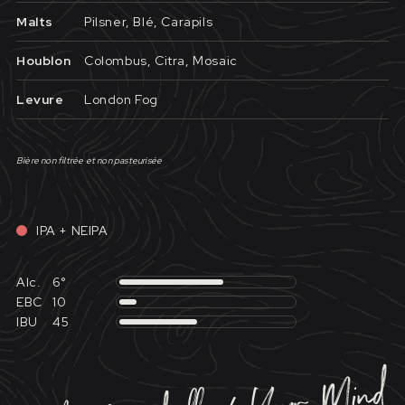
Malts
Pilsner, Blé, Carapils
Houblon
Colombus, Citra, Mosaic
Levure
London Fog
Bière non filtrée et non pasteurisée
IPA + NEIPA
Alc.
6°
EBC
10
IBU
45