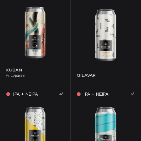
KUBAN
GILAVAR
ft. L'Apaisée
IPA + NEIPA
IPA + NEIPA
4°
6°
É, À CONSOMMER AVEC MODÉRATION.
L’ABUS D’ALCOOL EST DANGEREUX POUR LA SANTÉ