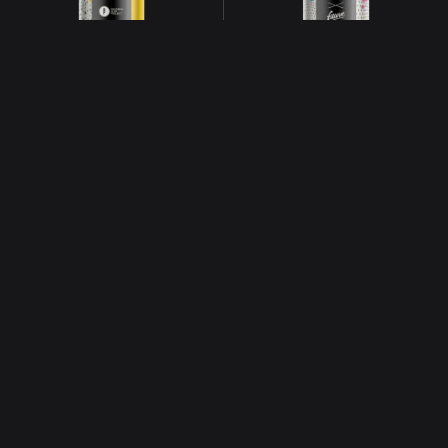
MATINIERE
CAURUS
ft. Brussels Beer Project
ft. Fauve
IPA + NEIPA
IPA + NEIPA
6.5°
8°
BALAGUERE
3 ANS
ft. Wylie Brewery
ft. La Hulotte