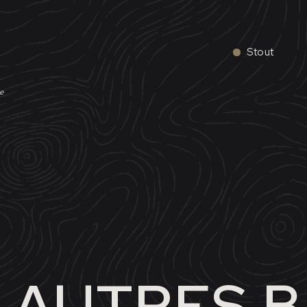
Stout
ée
 AUTRES B