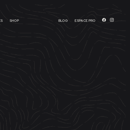
ES
SHOP
BLOG
ESPACE PRO
T.