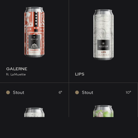
GALERNE
LIPS
ft. La Muette
Stout
Stout
6°
10°
É, À CONSOMMER AVEC MODÉRATION.
L’ABUS D’ALCOOL EST DANGEREUX POUR LA SANT