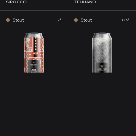
SIROCCO
TEHUANO
Stout
Stout
7°
10.5°
NSOMMER AVEC MODÉRATION.
L’ABUS D’ALCOOL EST DANGEREUX POUR LA SANTÉ, À CO
GALERNE
DIABLO
ft. La Muette
V2.3
Stout
Stout
10.5°
6°